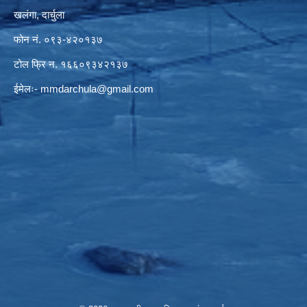
खलंगा, दार्चुला
फोन नं. ०९३-४२०१३७
टोल फ्रि न. १६६०९३४२१३७
ईमेलः-
mmdarchula@gmail.com