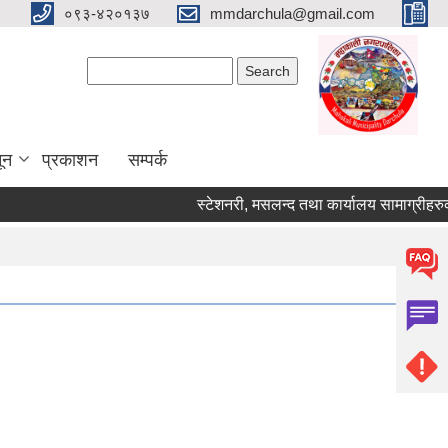
०९३-४२०१३७
mmdarchula@gmail.com
Search form
Search
ून
प्रकाशन
सम्पर्क
स्टेशनरी, मसलन्द तथा कार्यालय सामाग्रीहरुको दरर