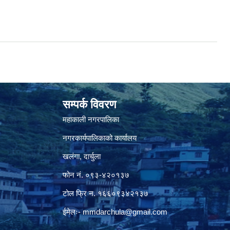
सम्पर्क विवरण
महाकाली नगरपालिका
नगरकार्यपालिकाको कार्यालय
खलंगा, दार्चुला
फोन नं. ०९३-४२०१३७
टोल फ्रि न. १६६०९३४२१३७
ईमेलः-
mmdarchula@gmail.com