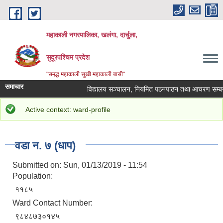
Skip to main content
महाकाली नगरपालिका, खलंगा, दार्चुला,
सुदूरपश्चिम प्रदेश
"समृद्ध महाकाली सुखी महाकाली बासी"
समाचार
विद्यालय सञ्चालन, नियमित पठनपाठन तथा आचरण सम्बन्धम
Status message
Active context: ward-profile
You are here
Home
»
परिचय
»
वडागत विवरण
» वडा न. ७ (धाप)
वडा न. ७ (धाप)
Submitted on:
Sun, 01/13/2019 - 11:54
Population:
११८५
Ward Contact Number:
९८४८७३०१४५