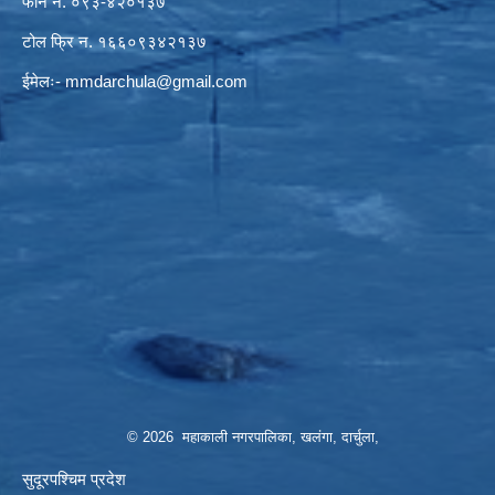
फोन नं. ०९३-४२०१३७
टोल फ्रि न. १६६०९३४२१३७
ईमेलः-
mmdarchula@gmail.com
© 2026 महाकाली नगरपालिका, खलंगा, दार्चुला,
सुदूरपश्चिम प्रदेश