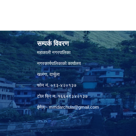
सम्पर्क विवरण
महाकाली नगरपालिका
नगरकार्यपालिकाको कार्यालय
खलंगा, दार्चुला
फोन नं. ०९३-४२०१३७
टोल फ्रि न. १६६०९३४२१३७
ईमेलः-
mmdarchula@gmail.com