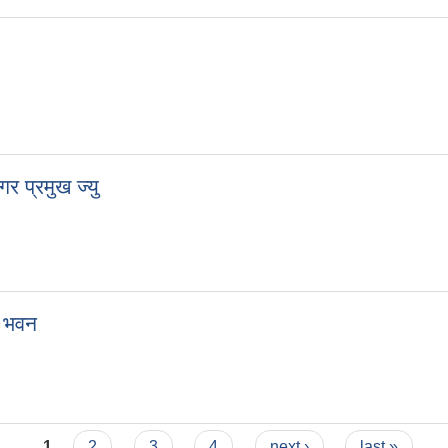
गर प्रमुख ज्यु
य भवन
1
2
3
4
next ›
last »