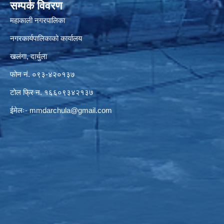
सम्पर्क विवरण
महाकाली नगरपालिका
नगरकार्यपालिकाको कार्यालय
खलंगा, दार्चुला
फोन नं. ०९३-४२०१३७
टोल फ्रि न. १६६०९३४२१३७
ईमेलः-
mmdarchula@gmail.com