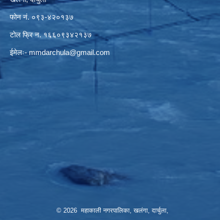
फोन नं. ०९३-४२०१३७
टोल फ्रि न. १६६०९३४२१३७
ईमेलः-
mmdarchula@gmail.com
© 2026 महाकाली नगरपालिका, खलंगा, दार्चुला,