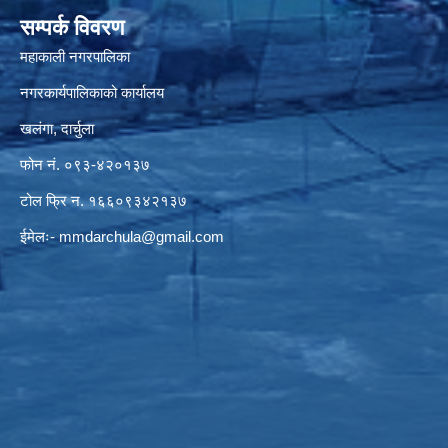
सम्पर्क विवरण
महाकाली नगरपालिका
नगरकार्यपालिकाको कार्यालय
खलंगा, दार्चुला
फोन नं. ०९३-४२०१३७
टोल फ्रि न. १६६०९३४२१३७
ईमेलः-
mmdarchula@gmail.com