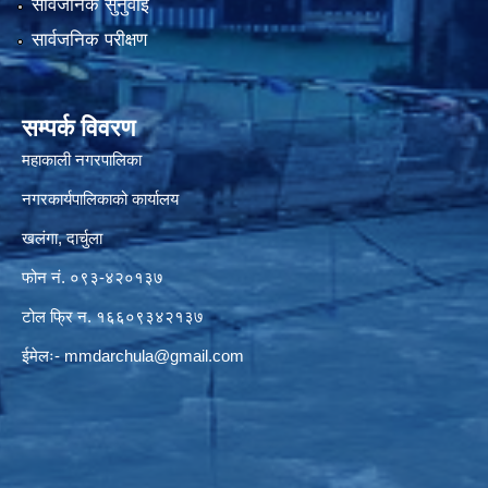
सार्वजनिक सुनुवाई
सार्वजनिक परीक्षण
सम्पर्क विवरण
महाकाली नगरपालिका
नगरकार्यपालिकाको कार्यालय
खलंगा, दार्चुला
फोन नं. ०९३-४२०१३७
टोल फ्रि न. १६६०९३४२१३७
ईमेलः-
mmdarchula@gmail.com