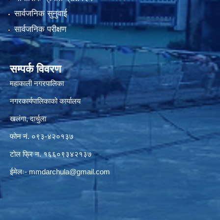
सार्वजनिक सुनुवाई
सार्वजनिक परीक्षण
सम्पर्क विवरण
महाकाली नगरपालिका
नगरकार्यपालिकाको कार्यालय
खलंगा, दार्चुला
फोन नं. ०९३-४२०१३७
टोल फ्रि न. १६६०९३४२१३७
ईमेलः-
mmdarchula@gmail.com