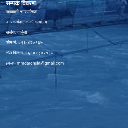
सम्पर्क विवरण
महाकाली नगरपालिका
नगरकार्यपालिकाको कार्यालय
खलंगा, दार्चुला
फोन नं. ०९३-४२०१३७
टोल फ्रि न. १६६०९३४२१३७
ईमेलः-
mmdarchula@gmail.com