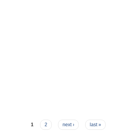
1
2
next ›
last »