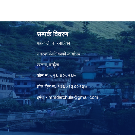
सम्पर्क विवरण
महाकाली नगरपालिका
नगरकार्यपालिकाको कार्यालय
खलंगा, दार्चुला
फोन नं. ०९३-४२०१३७
टोल फ्रि न. १६६०९३४२१३७
ईमेलः-
mmdarchula@gmail.com