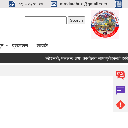
०९३-४२०१३७
mmdarchula@gmail.com
Search form
Search
ून
प्रकाशन
सम्पर्क
स्टेशनरी, मसलन्द तथा कार्यालय सामाग्रीहरुको दररेट पेश गर