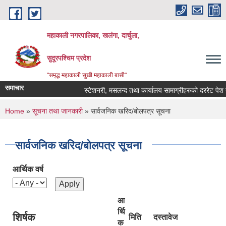
Skip to main content
महाकाली नगरपालिका, खलंगा, दार्चुला,
सुदूरपश्चिम प्रदेश
"समृद्ध महाकाली सुखी महाकाली बासी"
समाचार
स्टेशनरी, मसलन्द तथा कार्यालय सामाग्रीहरुको दररेट पेश गर्ने
You are here
Home
»
सूचना तथा जानकारी
» सार्वजनिक खरिद/बोलपत्र सूचना
सार्वजनिक खरिद/बोलपत्र सूचना
आर्थिक वर्ष
आ
र्थि
शिर्षक
मिति
दस्तावेज
क