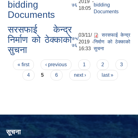
2019 -
bidding
७६
bidding
18:05
Documents
Documents
सरसफाई केन्द्र
03/11/
सरसफाई केन्द्र
निर्माण को ठेक्काको
७५/
2019 -
निर्माण को ठेक्काको
७६
सुचना
16:33
सुचना
Pages
« first
‹ previous
1
2
3
4
5
6
next ›
last »
सूचना